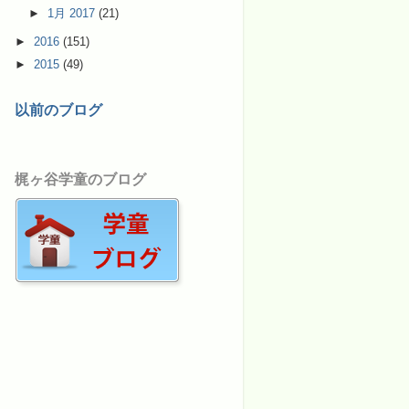
►
1月 2017
(21)
►
2016
(151)
►
2015
(49)
以前のブログ
梶ヶ谷学童のブログ