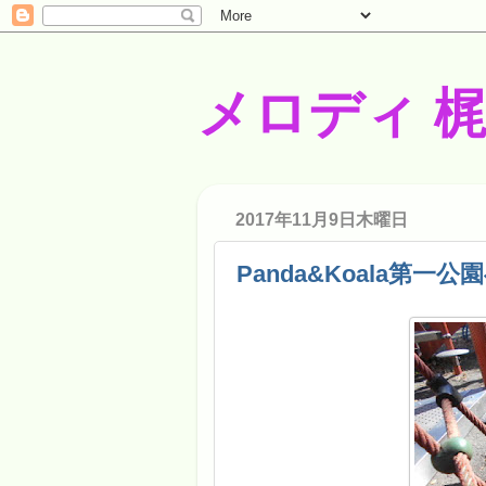
メロディ 
2017年11月9日木曜日
Panda&Koala第一公