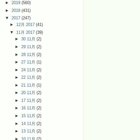
►
2019
(560)
►
2018
(431)
▼
2017
(247)
►
12月 2017
(41)
▼
11月 2017
(39)
►
30 11月
(2)
►
29 11月
(2)
►
28 11月
(2)
►
27 11月
(1)
►
24 11月
(2)
►
22 11月
(2)
►
21 11月
(1)
►
20 11月
(2)
►
17 11月
(2)
►
16 11月
(2)
►
15 11月
(2)
►
14 11月
(2)
►
13 11月
(2)
►
10 11月
(2)