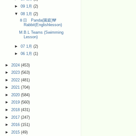
►
09 1月
(2)
▼
08 1月
(2)
８日 Panda(園庭)🐼
Rabbit(Englishlesson)
M.B.L Teams (Swimming
Lesson)
►
07 1月
(2)
►
06 1月
(1)
►
2024
(453)
►
2023
(563)
►
2022
(481)
►
2021
(704)
►
2020
(584)
►
2019
(560)
►
2018
(431)
►
2017
(247)
►
2016
(151)
►
2015
(49)