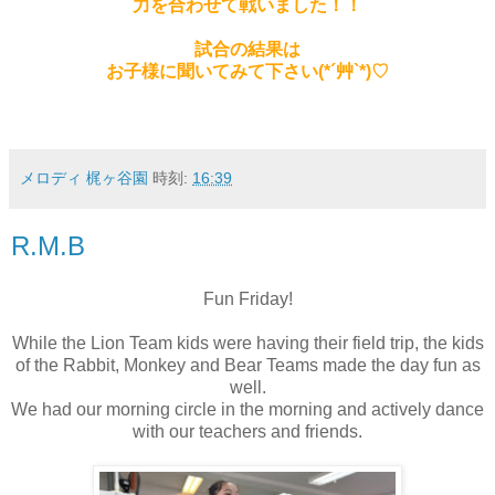
力を合わせて戦いました！！
試合の結果は
お子様に聞いてみて下さい(*´艸`*)♡
メロディ 梶ヶ谷園
時刻:
16:39
R.M.B
Fun Friday!
While the Lion Team kids were having their field trip, the kids
of the Rabbit, Monkey and Bear Teams made the day fun as
well.
We had our morning circle in the morning and actively dance
with our teachers and friends.