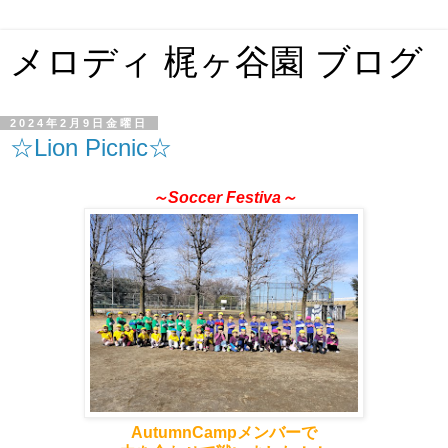
メロディ 梶ヶ谷園 ブログ
2024年2月9日金曜日
☆Lion Picnic☆
～Soccer Festiva～
AutumnCampメンバーで