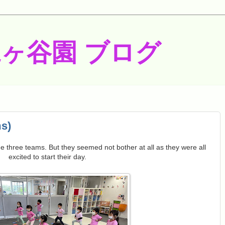
梶ヶ谷園 ブログ
s)
he three teams. But they seemed not bother at all as they were all
excited to start their day.