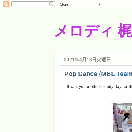
メロディ 
2021年4月13日火曜日
Pop Dance (MBL Team
It was yet another cloudy day for t