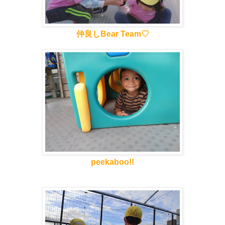
仲良しBear Team♡
peekaboo!!