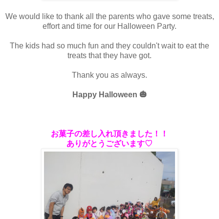
We would like to thank all the parents who gave some treats,
effort and time for our Halloween Party.
The kids had so much fun and they couldn't wait to eat the
treats that they have got.
Thank you as always.
Happy Halloween
🎃
お菓子の差し入れ頂きました！！
ありがとうございます♡