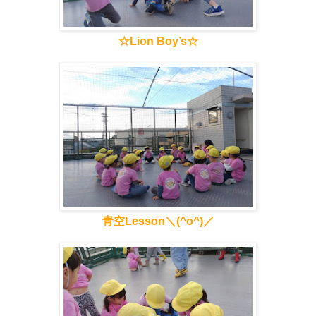
☆Lion Boy’s☆
青空Lesson＼(^o^)／