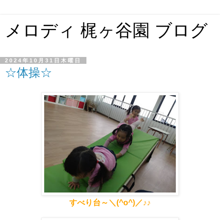
メロディ 梶ヶ谷園 ブログ
2024年10月31日木曜日
☆体操☆
すべり台～＼(^o^)／♪♪