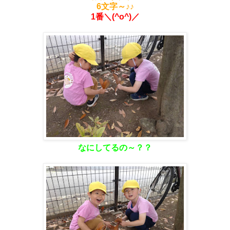
6文字～♪♪
1番＼(^o^)／
なにしてるの～？？