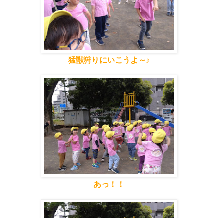
猛獣狩りにいこうよ～♪
あっ！！