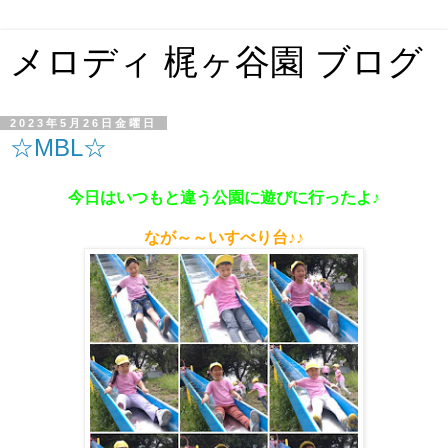
メロディ 梶ヶ谷園 ブログ
2023年5月26日金曜日
☆MBL☆
今日はいつもと違う公園に遊びに行ったよ♪
なが～～いすべり台♪♪