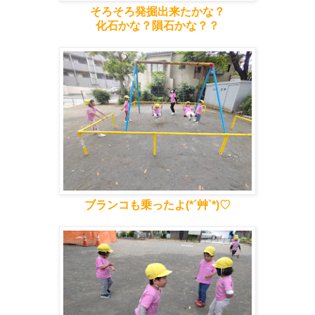
そろそろ発掘出来たかな？
化石かな？隕石かな？？
ブランコも乗ったよ(*´艸`*)♡