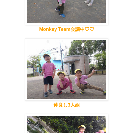
Monkey Team会議中♡♡
仲良し3人組