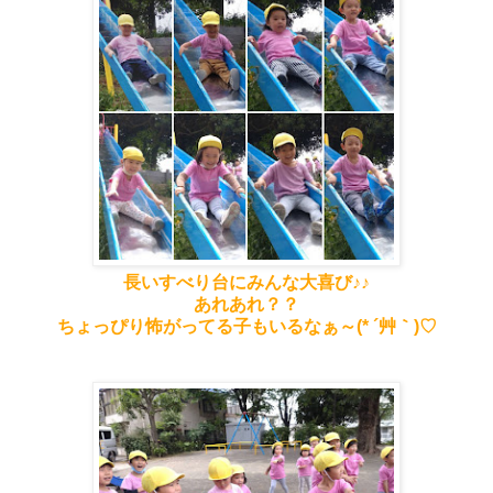
長いすべり台にみんな大喜び♪♪
あれあれ？？
ちょっぴり怖がってる子も
いるなぁ～(* ´艸｀)♡