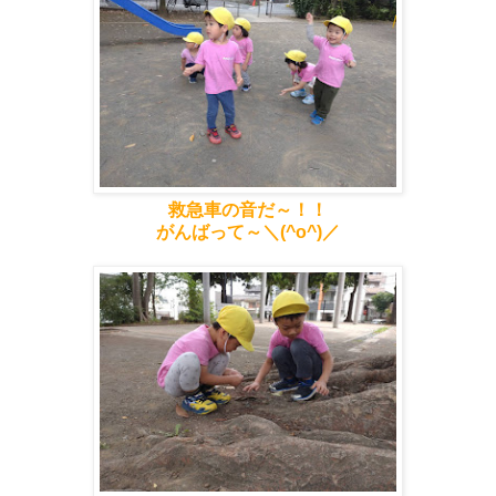
救急車の音だ～！！
がんばって～＼(^o^)／