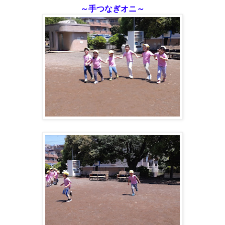
～手つなぎオニ～