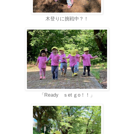
木登りに挑戦中？！
「Ready ｓet ｇo！！」