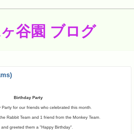
梶ヶ谷園 ブログ
ams)
Birthday Party
 Party for our friends who celebrated this month.
 the Rabbit Team and 1 friend from the Monkey Team.
and greeted them a "Happy Birthday".