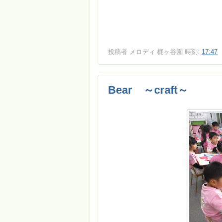
投稿者
メロディ 梶ヶ谷園
時刻:
17:47
Bear ～craft～