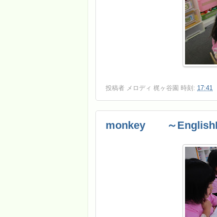
投稿者
メロディ 梶ヶ谷園
時刻:
17:41
monkey ～EnglishL