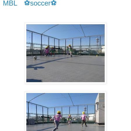
MBL ⚽soccer⚽