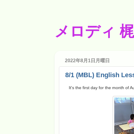
メロディ 
2022年8月1日月曜日
8/1 (MBL) English Les
It's the first day for the month of A