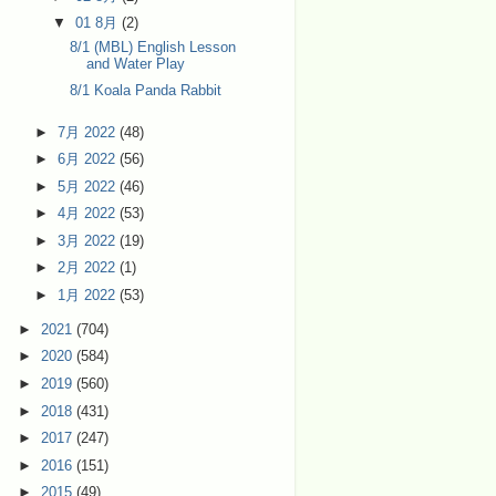
▼
01 8月
(2)
8/1 (MBL) English Lesson
and Water Play
8/1 Koala Panda Rabbit
►
7月 2022
(48)
►
6月 2022
(56)
►
5月 2022
(46)
►
4月 2022
(53)
►
3月 2022
(19)
►
2月 2022
(1)
►
1月 2022
(53)
►
2021
(704)
►
2020
(584)
►
2019
(560)
►
2018
(431)
►
2017
(247)
►
2016
(151)
►
2015
(49)