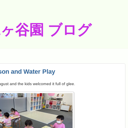
梶ヶ谷園 ブログ
son and Water Play
ugust and the kids welcomed it full of glee.