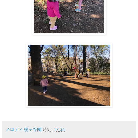
メロディ 梶ヶ谷園
時刻:
17:34