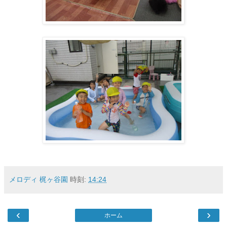
メロディ 梶ヶ谷園
時刻:
14:24
‹
›
ホーム