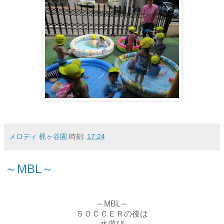
メロディ 梶ヶ谷園
時刻:
17:24
～MBL～
～MBL～
ＳＯＣＣＥＲの後は
水遊び