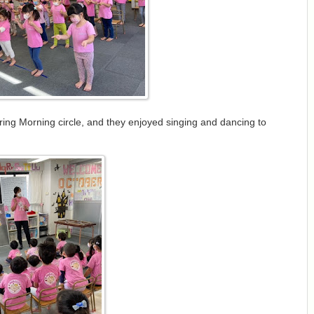
ring Morning circle, and they enjoyed singing and dancing to