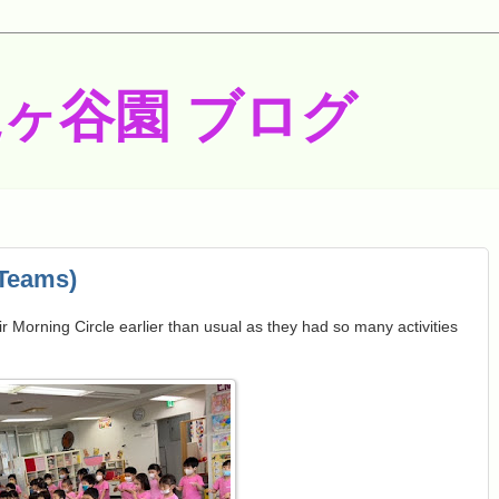
梶ヶ谷園 ブログ
Teams)
 Morning Circle earlier than usual as they had so many activities