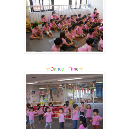
☆
D
a
n
c
e
T
i
m
e
☆