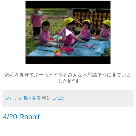
綿毛を見せてふーっとするとみんな不思議そうに見ていま
した!(^^)!
メロディ 梶ヶ谷園
時刻:
14:19
4/20 Rabbit