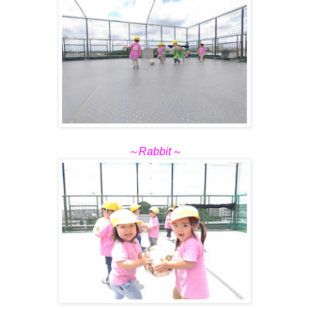
～Rabbit～