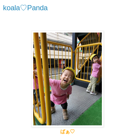
koala♡Panda
ばぁ♡