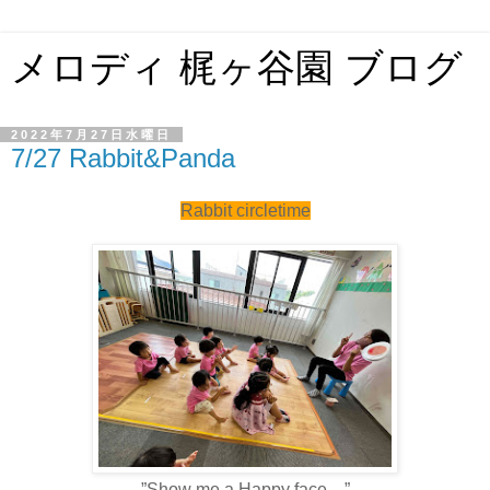
メロディ 梶ヶ谷園 ブログ
2022年7月27日水曜日
7/27 Rabbit&Panda
Rabbit circletime
”Show me a Happy face。”