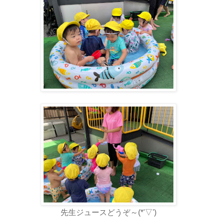
先生ジュースどうぞ～(*'▽')