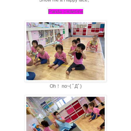
Panda circletime
Oh！ no~( ﾟДﾟ)