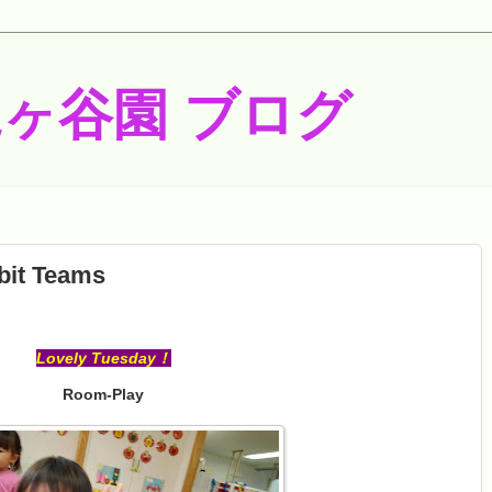
梶ヶ谷園 ブログ
bit Teams
Lovely Tuesday！
Room-Play