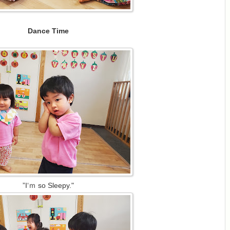
Dance Time
”I‘ｍ so Sleepy."