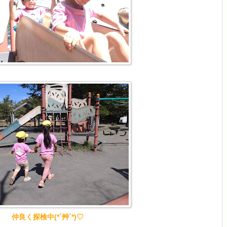
仲良く探検中(*´艸`*)♡