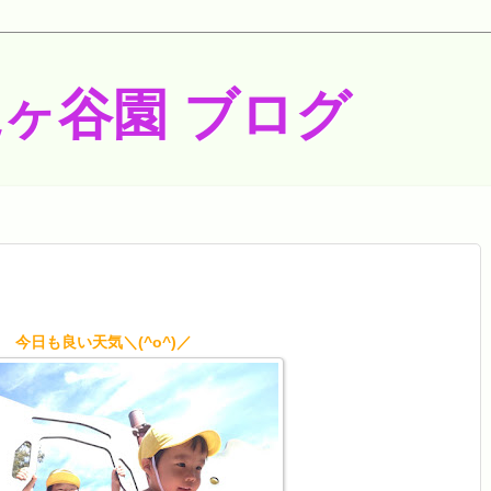
梶ヶ谷園 ブログ
今日も良い天気＼(^o^)／