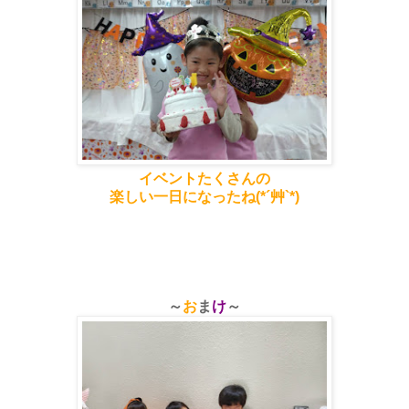
イベントたくさんの
楽しい一日になったね(*´艸`*)
～
お
ま
け
～