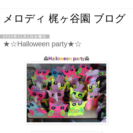
メロディ 梶ヶ谷園 ブログ
2023年11月1日水曜日
★☆Halloween party★☆
👻
H
a
l
l
o
w
e
e
n
p
a
r
t
y
👻