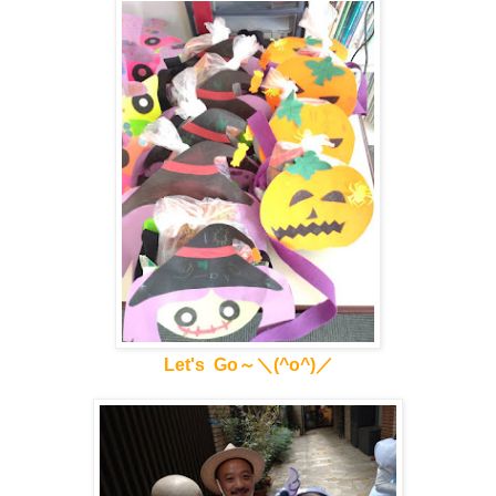
Let's Go～＼(^o^)／