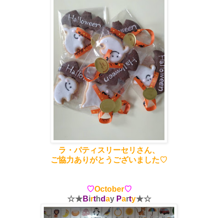
ラ・パティスリーセリさん、
ご協力ありがとうございました♡
♡
October
♡
☆★
B
i
r
t
h
d
a
y
P
a
r
t
y
★☆