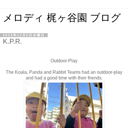
メロディ 梶ヶ谷園 ブログ
2023年12月6日水曜日
K.P.R.
Outdoor-Play
The Koala, Panda and Rabbit Teams had an outdoor-play
and had a good time with their friends.