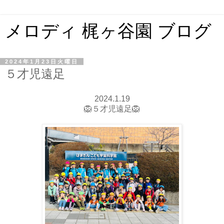
メロディ 梶ヶ谷園 ブログ
2024年1月23日火曜日
５才児遠足
2024.1.19
🦁５才児遠足🦁