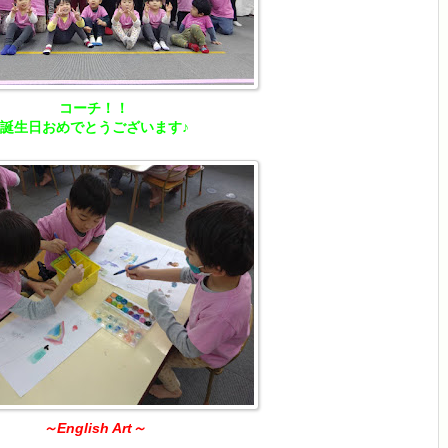
コーチ！！
誕生日おめでとうございます♪
～English Art～