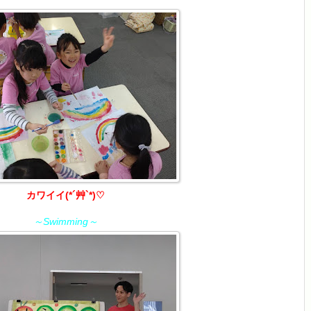
カワイイ(*´艸`*)♡
～Swimming～