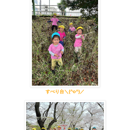
すべり台＼(^o^)／