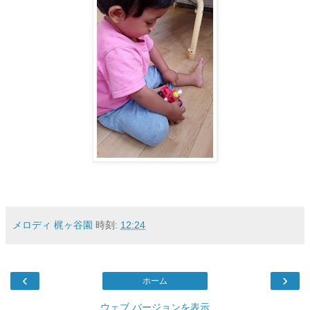
メロディ 梶ヶ谷園
時刻:
12:24
‹
›
ホーム
ウェブ バージョンを表示