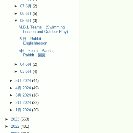
►
07 6月
(2)
►
06 6月
(5)
▼
05 6月
(3)
M.B.L Teams (Swimming
Lesson and Outdoor-Play)
５日 Rabbit
Englishlesson
5日 koala、Panda、
Rabbit 園庭
►
04 6月
(2)
►
03 6月
(4)
►
5月 2024
(44)
►
4月 2024
(49)
►
3月 2024
(18)
►
2月 2024
(22)
►
1月 2024
(20)
►
2023
(563)
►
2022
(481)