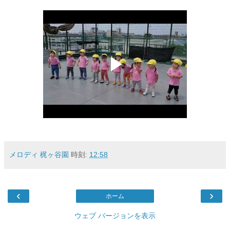
メロディ 梶ヶ谷園
時刻:
12:58
‹
›
ホーム
ウェブ バージョンを表示