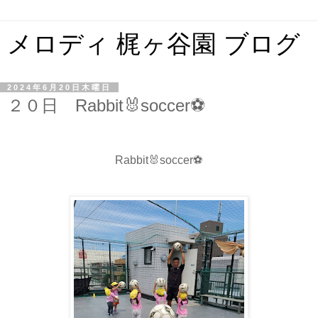
メロディ 梶ヶ谷園 ブログ
2024年6月20日木曜日
２０日 Rabbit🐰soccer⚽
Rabbit🐰soccer⚽