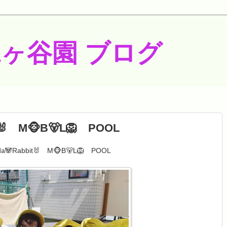
梶ヶ谷園 ブログ
t🐰 M🐵B🐻L🦁 POOL
da🐼Rabbit🐰 M🐵B🐻L🦁 POOL