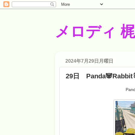
メロディ 
2024年7月29日月曜日
29日 Panda🐼Rabbi
Pan