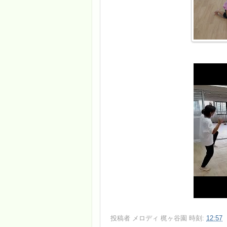
投稿者
メロディ 梶ヶ谷園
時刻:
12:57