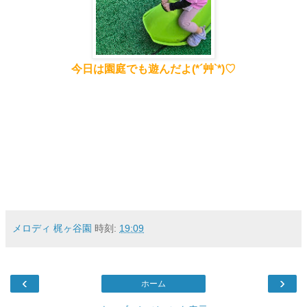
今日は園庭でも遊んだよ(*´艸`*)♡
メロディ 梶ヶ谷園
時刻:
19:09
‹
›
ホーム