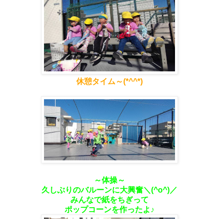
休憩タイム～(*^^*)
～体操～
久しぶりのバルーンに大興奮＼(^o^)／
みんなで紙をちぎって
ポップコーンを作ったよ♪