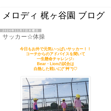
メロディ 梶ヶ谷園 ブログ
2024年11月7日木曜日
サッカー☆体操
今日もお外で元気いっぱいサッカー！！
コーチからのアドバイスを聞いて
一生懸命チャレンジ♪
Bear・Lionの試合は
白熱した戦いに(*´艸`*)♡