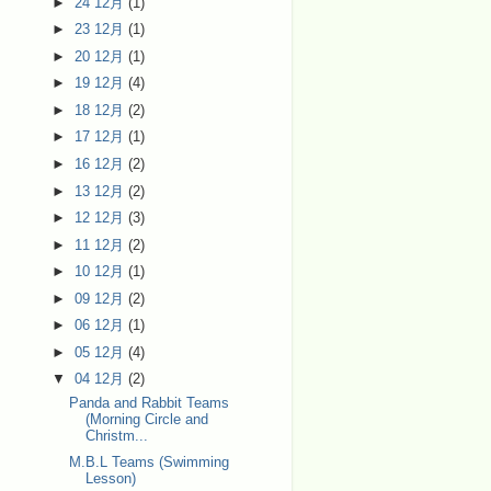
►
24 12月
(1)
►
23 12月
(1)
►
20 12月
(1)
►
19 12月
(4)
►
18 12月
(2)
►
17 12月
(1)
►
16 12月
(2)
►
13 12月
(2)
►
12 12月
(3)
►
11 12月
(2)
►
10 12月
(1)
►
09 12月
(2)
►
06 12月
(1)
►
05 12月
(4)
▼
04 12月
(2)
Panda and Rabbit Teams
(Morning Circle and
Christm...
M.B.L Teams (Swimming
Lesson)