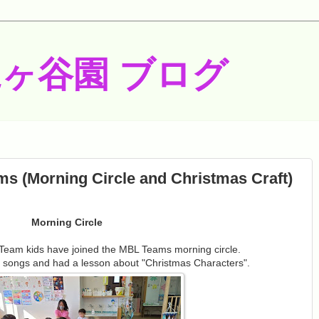
梶ヶ谷園 ブログ
s (Morning Circle and Christmas Craft)
Morning Circle
eam kids have joined the MBL Teams morning circle.
songs and had a lesson about "Christmas Characters".