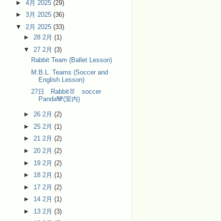
►
4月 2025
(29)
►
3月 2025
(36)
▼
2月 2025
(33)
►
28 2月
(1)
▼
27 2月
(3)
Rabbit Team (Ballet Lesson)
M.B.L. Teams (Soccer and
English Lesson)
27日 Rabbit🐰 soccer
Panda🐼(室内)
►
26 2月
(2)
►
25 2月
(1)
►
21 2月
(2)
►
20 2月
(2)
►
19 2月
(2)
►
18 2月
(1)
►
17 2月
(2)
►
14 2月
(1)
►
13 2月
(3)