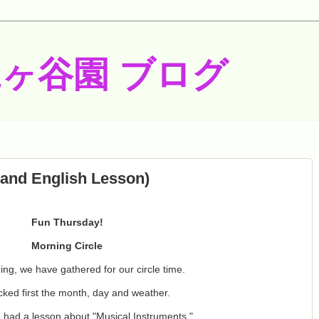
梶ヶ谷園 ブログ
 and English Lesson)
Fun Thursday!
Morning Circle
ing, we have gathered for our circle time.
ked first the month, day and weather.
e had a lesson about "Musical Instruments."