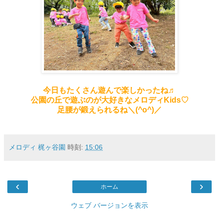
今日もたくさん遊んで楽しかったね♬
公園の丘で遊ぶのが大好きなメロディKids♡
足腰が鍛えられるね＼(^o^)／
メロディ 梶ヶ谷園
時刻:
15:06
‹
›
ホーム
ウェブ バージョンを表示