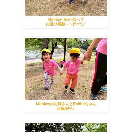
Monkey Teamなって
山登り楽勝～＼(^o^)／
Monkeyのお姉さんとRabbitちゃん
お散歩中♬