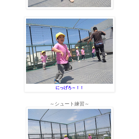
にっげろ～！！
～シュート練習～