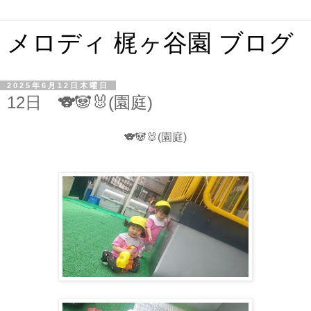
メロディ 梶ヶ谷園 ブログ
2025年6月12日木曜日
12日 🐨🐼🐰(園庭)
🐨🐼🐰(園庭)