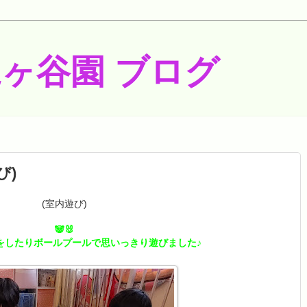
梶ヶ谷園 ブログ
び)
(室内遊び)
🐼🐰
をしたりボールプールで思いっきり遊びました♪