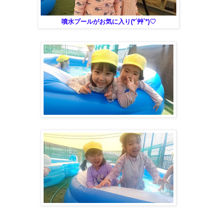
噴水プールがお気に入り(*´艸`*)♡