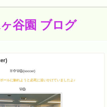
梶ヶ谷園 ブログ
er)
🐰🐵🐻🦁(soccer)
す。ボールに触れようと必死に追いかけていましたよ♪
🐻🦁