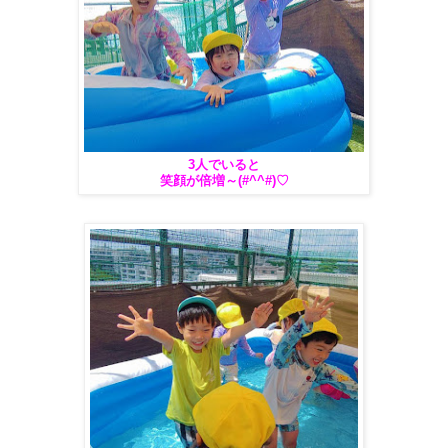
3人でいると
笑顔が倍増～(#^^#)♡