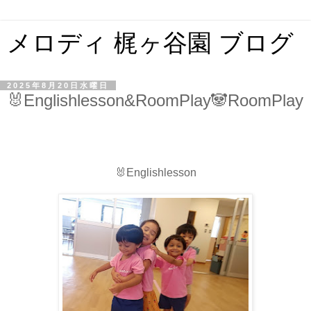
メロディ 梶ヶ谷園 ブログ
2025年8月20日水曜日
🐰Englishlesson&RoomPlay🐼RoomPlay
🐰Englishlesson