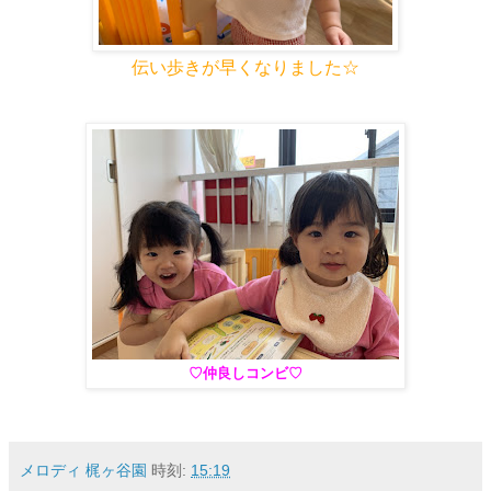
伝い歩きが早くなりました☆
♡仲良しコンビ♡
メロディ 梶ヶ谷園
時刻:
15:19