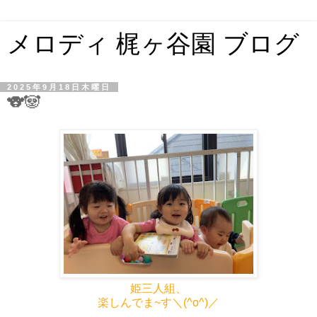
メロディ 梶ヶ谷園 ブログ
2025年9月18日木曜日
🐨🐼
姫三人組、
楽しんでま~す＼(^o^)／