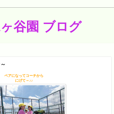
梶ヶ谷園 ブログ
r～
ペアになってコーチから
にげて～♪♪