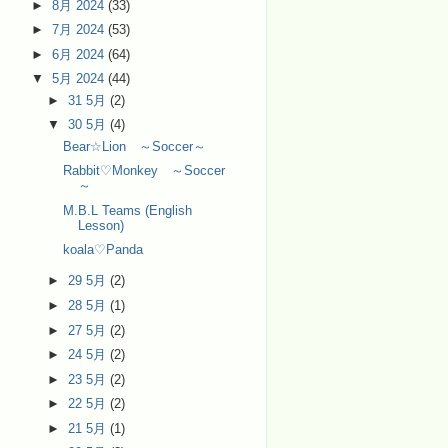
►
8月 2024
(33)
►
7月 2024
(53)
►
6月 2024
(64)
▼
5月 2024
(44)
►
31 5月
(2)
▼
30 5月
(4)
Bear☆Lion ～Soccer～
Rabbit♡Monkey ～Soccer
～
M.B.L Teams (English
Lesson)
koala♡Panda
►
29 5月
(2)
►
28 5月
(1)
►
27 5月
(2)
►
24 5月
(2)
►
23 5月
(2)
►
22 5月
(2)
►
21 5月
(1)