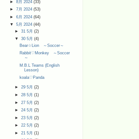
►
8月 2024
(33)
►
7月 2024
(53)
►
6月 2024
(64)
▼
5月 2024
(44)
►
31 5月
(2)
▼
30 5月
(4)
Bear☆Lion ～Soccer～
Rabbit♡Monkey ～Soccer
～
M.B.L Teams (English
Lesson)
koala♡Panda
►
29 5月
(2)
►
28 5月
(1)
►
27 5月
(2)
►
24 5月
(2)
►
23 5月
(2)
►
22 5月
(2)
►
21 5月
(1)