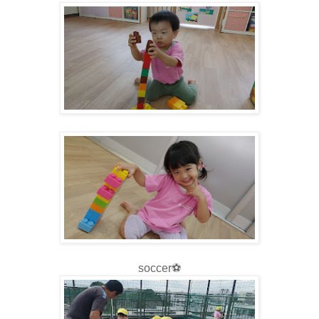
soccer⚽